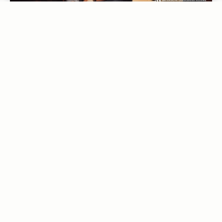
09.08.2026
SNEERS ’N CHEERS
Fine irish music
WEITERLESEN