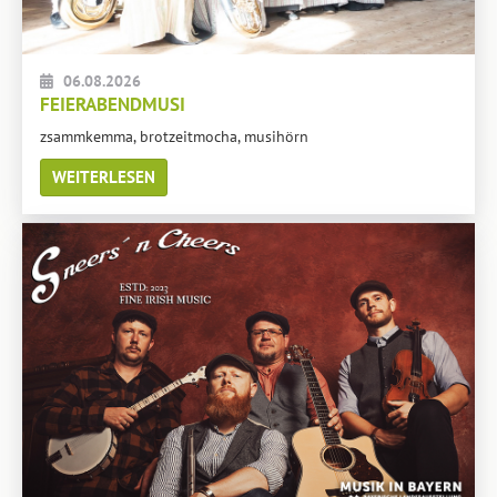
06.08.2026
FEIERABENDMUSI
zsammkemma, brotzeitmocha, musihörn
WEITERLESEN