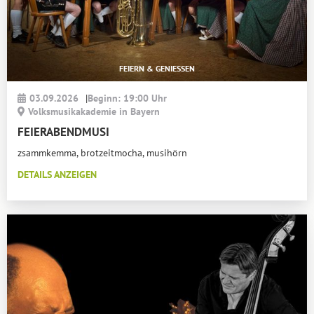
FEIERN & GENIESSEN
03.09.2026
|
Beginn: 19:00 Uhr
Volksmusikakademie in Bayern
FEIERABENDMUSI
zsammkemma, brotzeitmocha, musihörn
DETAILS ANZEIGEN