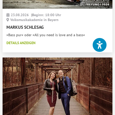
23.08.2026
|
Beginn: 18:00 Uhr
Volksmusikakademie in Bayern
MARKUS SCHLESAG
»Bass pur« oder »All you need is love and a bass«
DETAILS ANZEIGEN