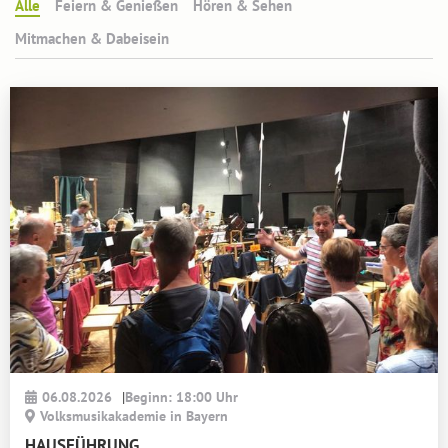
Alle
Feiern & Genießen
Hören & Sehen
Mitmachen & Dabeisein
06.08.2026
|
Beginn: 18:00 Uhr
Volksmusikakademie in Bayern
HAUSFÜHRUNG