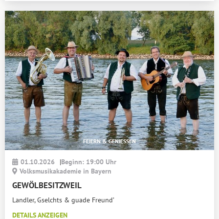
FEIERN & GENIESSEN
01.10.2026
|
Beginn: 19:00 Uhr
Volksmusikakademie in Bayern
GEWÖLBESITZWEIL
Landler, Gselchts & guade Freund’
DETAILS ANZEIGEN