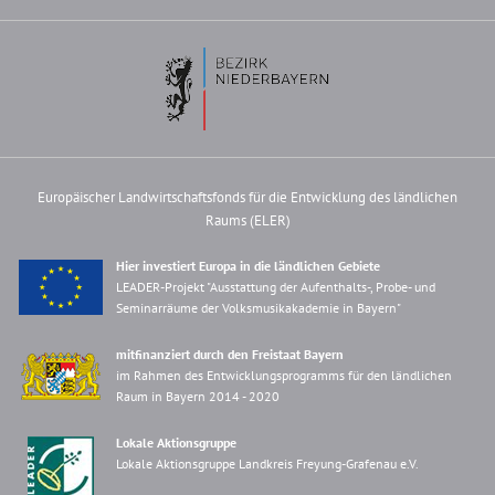
Europäischer Landwirtschaftsfonds für die Entwicklung des ländlichen
Raums (ELER)
Hier investiert Europa in die ländlichen Gebiete
LEADER-Projekt "Ausstattung der Aufenthalts-, Probe- und
Seminarräume der Volksmusikakademie in Bayern"
mitfinanziert durch den Freistaat Bayern
im Rahmen des Entwicklungsprogramms für den ländlichen
Raum in Bayern 2014 - 2020
Lokale Aktionsgruppe
Lokale Aktionsgruppe Landkreis Freyung-Grafenau e.V.