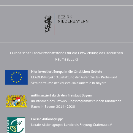
Europäischer Landwirtschaftsfonds für die Entwicklung des ländlichen
Raums (ELER)
Hier investiert Europa in die ländlichen Gebiete
LEADER-Projekt "Ausstattung der Aufenthalts-, Probe- und
Seminarräume der Volksmusikakademie in Bayern"
mitfinanziert durch den Freistaat Bayern
im Rahmen des Entwicklungsprogramms für den ländlichen
Raum in Bayern 2014 - 2020
Lokale Aktionsgruppe
Lokale Aktionsgruppe Landkreis Freyung-Grafenau e.V.