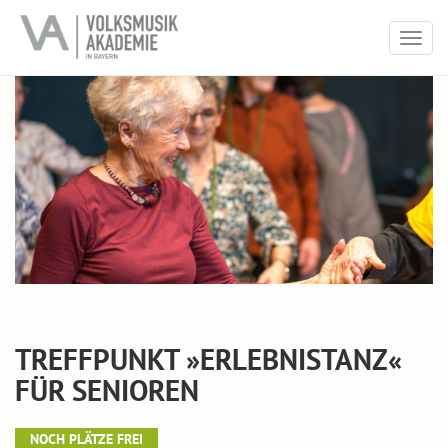
Togg
navig
TREFFPUNKT »ERLEBNISTANZ«
FÜR SENIOREN
NOCH PLÄTZE FREI