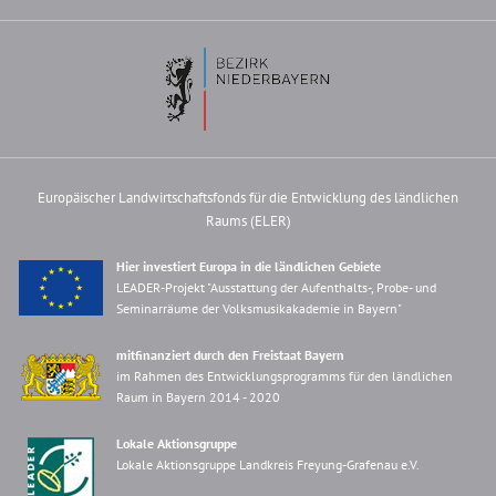
Europäischer Landwirtschaftsfonds für die Entwicklung des ländlichen
Raums (ELER)
Hier investiert Europa in die ländlichen Gebiete
LEADER-Projekt "Ausstattung der Aufenthalts-, Probe- und
Seminarräume der Volksmusikakademie in Bayern"
mitfinanziert durch den Freistaat Bayern
im Rahmen des Entwicklungsprogramms für den ländlichen
Raum in Bayern 2014 - 2020
Lokale Aktionsgruppe
Lokale Aktionsgruppe Landkreis Freyung-Grafenau e.V.